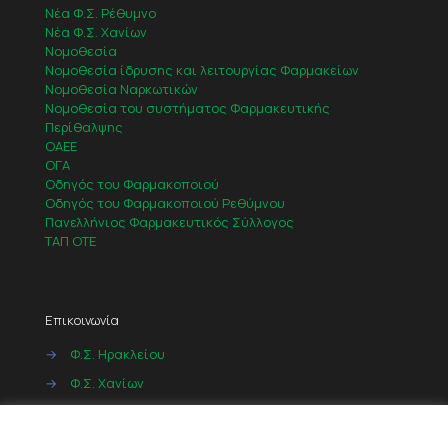
Νέα Φ.Σ. Ρέθυμνο
Νέα Φ.Σ. Χανίων
Νομοθεσία
Νομοθεσία ίδρυσης και λειτουργίας Φαρμακείων
Νομοθεσία Ναρκωτικών
Νομοθεσία του συστήματος Φαρμακευτικής
Περίθαλψης
ΟΑΕΕ
ΟΓΑ
Οδηγός του Φαρμακοποιού
Οδηγός του Φαρμακοποιού Ρεθύμνου
Πανελλήνιος Φαρμακευτικός Σύλλογος
ΤΑΠ ΟΤΕ
Επικοινωνία
→
Φ.Σ. Ηρακλείου
→
Φ.Σ. Χανίων
→
Φ.Σ. Ρεθύμνου
Cookies
→
Φ.Σ. Λασιθίου