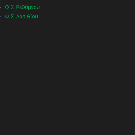
→
Φ.Σ. Ρεθύμνου
→
Φ.Σ. Λασιθίου