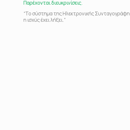
Παρέχονται διευκρινίσεις.
“Το σύστημα της Ηλεκτρονικής Συνταγογράφησ
η ισχύς έχει λήξει.”