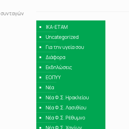
ν συνταγών
IKA-ETAM
Uncategorized
Για την υγεία σου
Διάφορα
Εκδηλώσεις
ΕΟΠΥΥ
Νέα
Νέα Φ.Σ. Ηρακλείου
Νέα Φ.Σ. Λασιθίου
Νέα Φ.Σ. Ρέθυμνο
Νέα Φ.Σ. Χανίων