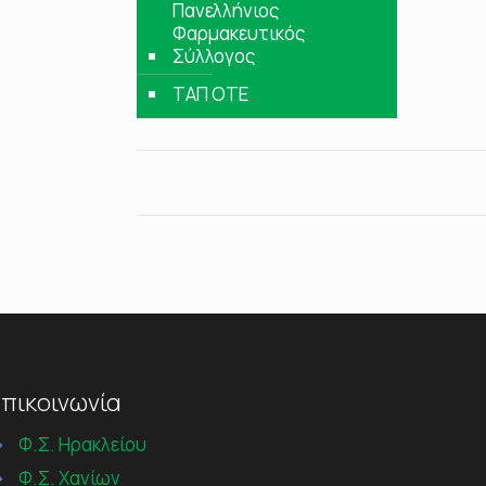
Πανελλήνιος
Φαρμακευτικός
Σύλλογος
ΤΑΠ ΟΤΕ
πικοινωνία
→
Φ.Σ. Ηρακλείου
→
Φ.Σ. Χανίων