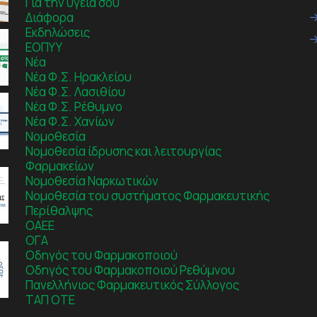
Για την υγεία σου
Διάφορα
Εκδηλώσεις
ΕΟΠΥΥ
Νέα
Νέα Φ.Σ. Ηρακλείου
Νέα Φ.Σ. Λασιθίου
Νέα Φ.Σ. Ρέθυμνο
Νέα Φ.Σ. Χανίων
Νομοθεσία
Νομοθεσία ίδρυσης και λειτουργίας
Φαρμακείων
Νομοθεσία Ναρκωτικών
Νομοθεσία του συστήματος Φαρμακευτικής
Περίθαλψης
ΟΑΕΕ
ΟΓΑ
Οδηγός του Φαρμακοποιού
Οδηγός του Φαρμακοποιού Ρεθύμνου
Πανελλήνιος Φαρμακευτικός Σύλλογος
ΤΑΠ ΟΤΕ