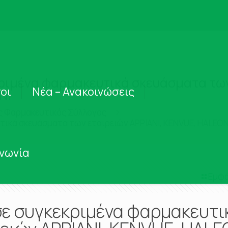
κριμένα φαρμακευτικά σκευάσματα των
οι
Νέα – Ανακοινώσεις
NI
ς Φαρμακευτικός Σύλλογος
υτικά σκευάσματα των εταιρειών ΑΡΡΙΑΝΙ, KENVUE, HALEO
ινωνία
Εμφά
 σε συγκεκριμένα φαρμακευτι