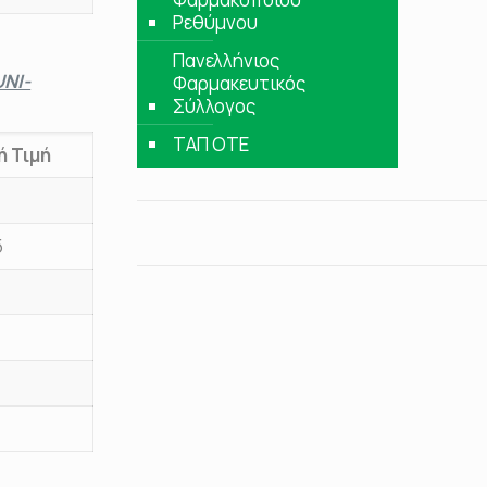
Ρεθύμνου
Πανελλήνιος
NI-
Φαρμακευτικός
Σύλλογος
ΤΑΠ ΟΤΕ
ή Τιμή
5
5
9
6
5