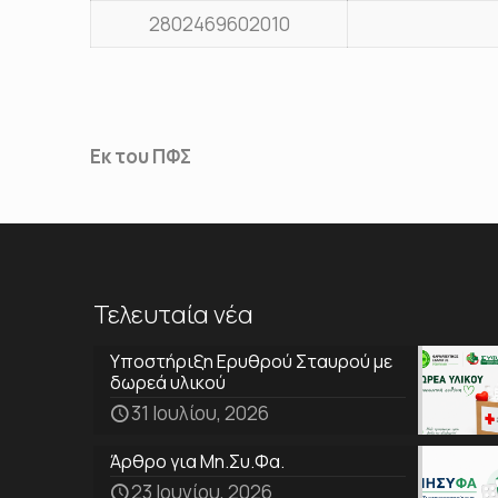
2802469602010
Εκ του ΠΦΣ
Τελευταία νέα
Υποστήριξη Ερυθρού Σταυρού με
δωρεά υλικού
31 Ιουλίου, 2026
Άρθρο για Μη.Συ.Φα.
23 Ιουνίου, 2026