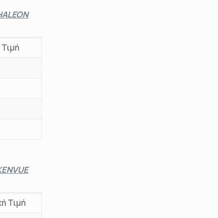
HALEON
 Τιμή
KENVUE
ή Τιμή