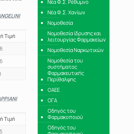
Νέα Φ.Σ. Ρέθυμνο
Νέα Φ.Σ. Χανίων
NGELINI
Νομοθεσία
Νομοθεσία ίδρυσης και
ή Τιμή
λειτουργίας Φαρμακείων
28
Νομοθεσία Ναρκωτικών
Νομοθεσία του
96
συστήματος
Φαρμακευτικής
8
Περίθαλψης
ΟΑΕΕ
ΡΡΙΑΝΙ
ΟΓΑ
Οδηγός του
Φαρμακοποιού
ή Τιμή
Οδηγός του
5
Φαρμακοποιού