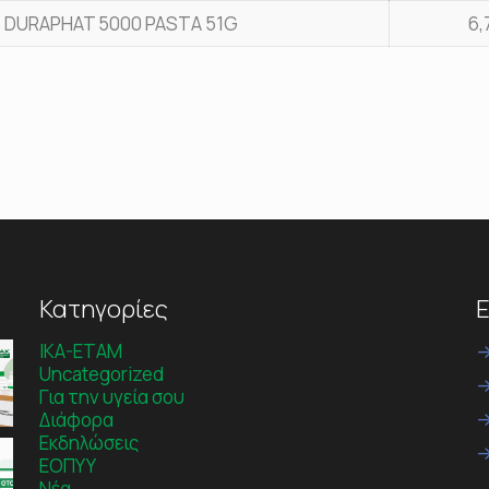
DURAPHAT 5000 PASTA 51G
6,
Κατηγορίες
Ε
IKA-ETAM
Uncategorized
Για την υγεία σου
Διάφορα
Εκδηλώσεις
ΕΟΠΥΥ
Νέα