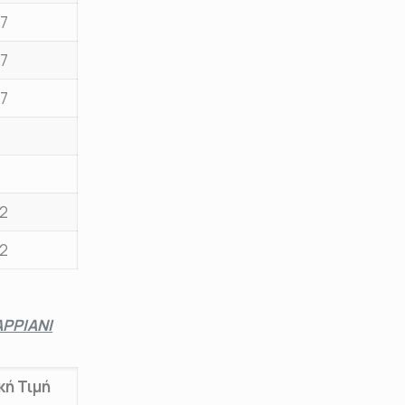
97
97
97
2
2
92
92
ΡΡΙΑΝΙ
κή Τιμή