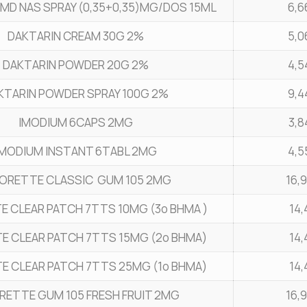
 MD NAS SPRAY (0,35+0,35)MG/DOS 15ML
6,6
DAKTARIN CREAM 30G 2%
5,0
DAKTARIN POWDER 20G 2%
4,5
KTARIN POWDER SPRAY 100G 2%
9,4
IMODIUM 6CAPS 2MG
3,8
IMODIUM INSTANT 6TABL 2MG
4,5
CORETTE CLASSIC GUM 105 2MG
16,
E CLEAR PATCH 7TTS 10MG (3o ΒΗΜΑ )
14,
E CLEAR PATCH 7TTS 15MG (2ο ΒΗΜΑ)
14,
E CLEAR PATCH 7TTS 25MG (1ο ΒΗΜΑ)
14,
RETTE GUM 105 FRESH FRUIT 2MG
16,