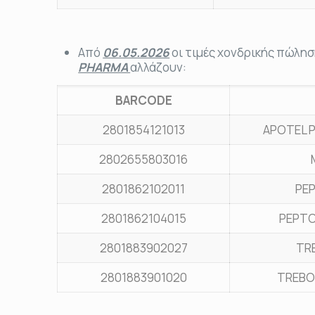
Από
06.05.2026
οι τιμές χονδρικής πώλησ
PHARMA
αλλάζουν:
BARCODE
2801854121013
APOTEL P
2802655803016
2801862102011
PE
2801862104015
PEPTO
2801883902027
TR
2801883901020
TREBO