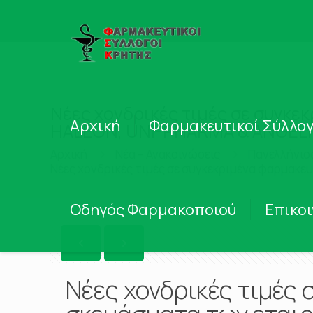
Νέες χονδρικές τιμές σε συγκε
Αρχική
Φαρμακευτικοί Σύλλογ
HALEON, UNI-PHARMA & ANGELI
Αρχική
Νέα – Ανακοινώσεις
Πανελλήνιο
Νέες χονδρικές τιμές σε συγκεκριμένα φαρμακε
Οδηγός Φαρμακοποιού
Επικο
Νέες χονδρικές τιμές