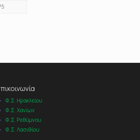
75
πικοινωνία
→
Φ.Σ. Ηρακλείου
→
Φ.Σ. Χανίων
→
Φ.Σ. Ρεθύμνου
→
Φ.Σ. Λασιθίου