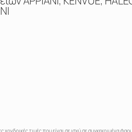
ειών ΑΡΡΙΑΝΙ, KENVUE, HALE
NI
 χονδρικές τιμές που είναι σε ισχύ σε συγκεκριμένα φαρ