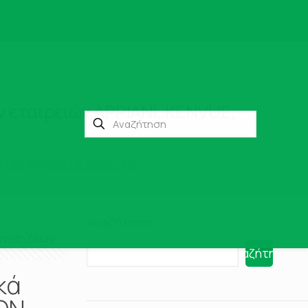
 εταιρειών ΑΡΡΙΑΝΙ, KENVUE,
N, UNI-PHARMA & ANGELINI
Αναζήτηση
νιση όλων
Αναζήτηση
κά