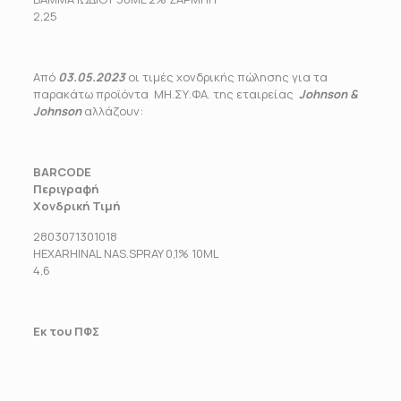
2,25
Από
03.05.2023
οι τιμές χονδρικής πώλησης για τα
παρακάτω προϊόντα ΜΗ.ΣΥ.ΦΑ. της εταιρείας
Johnson &
Johnson
αλλάζουν:
BARCODE
Περιγραφή
Χονδρική Τιμή
2803071301018
HEXARHINAL NAS.SPRAY 0,1% 10ML
4,6
Εκ του ΠΦΣ