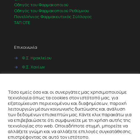
Οδηγός του Φαρμακοποιού
Οδηγός του Φαρμακοποιού Ρεθύμνου
Πανελλήνιος Φαρμακευτικός Σύλλογος
ΤΑΠ ΟΤΕ
Επικοινωνία
→
Φ.Σ. Ηρακλείου
→
Φ.Σ. Χανίων
→
Φ.Σ. Ρεθύμνου
Cookies
→
Φ.Σ. Λασιθίου
Τόσο εμείς όσο και οι συνεργάτες μας χρησιμοποιούμε
τεχνολογία όπως τα cookies στον ιστότοπό μας, για
εξατομίκευση περιεχομένου και διαφημίσεων, παροχή
λειτουργιών μέσων κοινωνικής δικτύωσης και ανάλυση
των δεδομένων επισκεπτών μας. Κάντε κλικ παρακάτω για
να επιβεβαιώσετε ότι συμφωνείτε με τη χρήση αυτής της
τεχνολογίας στο web. Οποιαδήποτε στιγμή, μπορείτε να
αλλάξετε γνώμη και να αλλάξετε επιλογές συγκατάθεσης,
© 2022
ITeQ AE
| All Rights Reserved |
Όροι Χρήσης
|
επιστρέφοντας σε αυτό τον ιστότοπο.