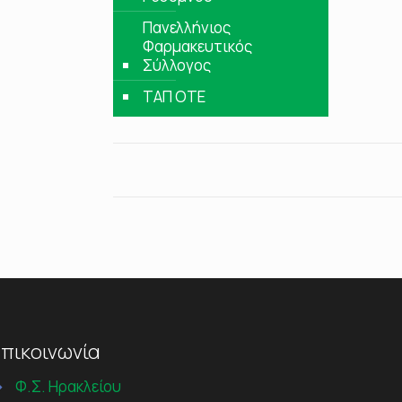
Πανελλήνιος
Φαρμακευτικός
Σύλλογος
ΤΑΠ ΟΤΕ
πικοινωνία
→
Φ.Σ. Ηρακλείου