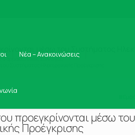
κρίνονται μέσω του Συστήματος Ηλεκ
οι
Νέα – Ανακοινώσεις
ς Φαρμακευτικός Σύλλογος
 του Συστήματος Ηλεκτρονικής Προέγκρισης
ινωνία
Εμφά
ου προεγκρίνονται μέσω το
ικής Προέγκρισης