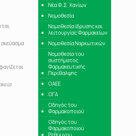
Νέα Φ.Σ. Χανίων
Νομοθεσία
νται
Νομοθεσία ίδρυσης και
λειτουργίας Φαρμακείων
ό σκεύασμα
Νομοθεσία Ναρκωτικών
Νομοθεσία του
συστήματος
Φαρμακευτικής
φανίζεται
Περίθαλψης
ΟΑΕΕ
ακεία
ΟΓΑ
Οδηγός του
Φαρμακοποιού
Οδηγός του
Φαρμακοποιού
Ρεθύμνου