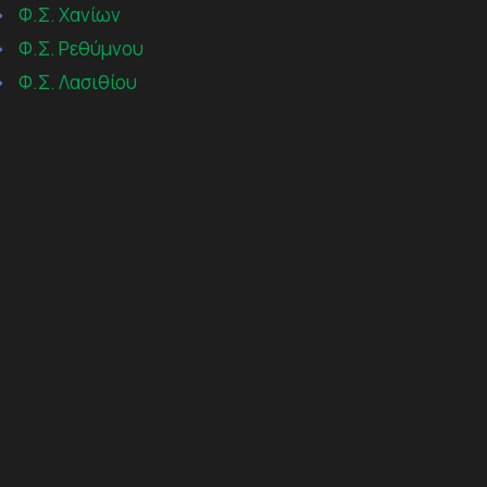
→
Φ.Σ. Χανίων
→
Φ.Σ. Ρεθύμνου
→
Φ.Σ. Λασιθίου