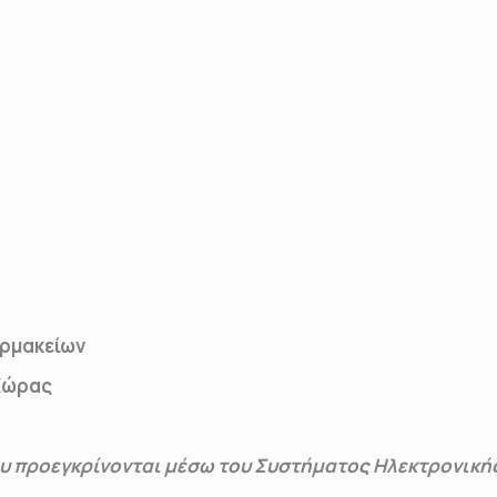
αρμακείων
Χώρας
υ προεγκρίνονται μέσω του Συστήματος Ηλεκτρονική