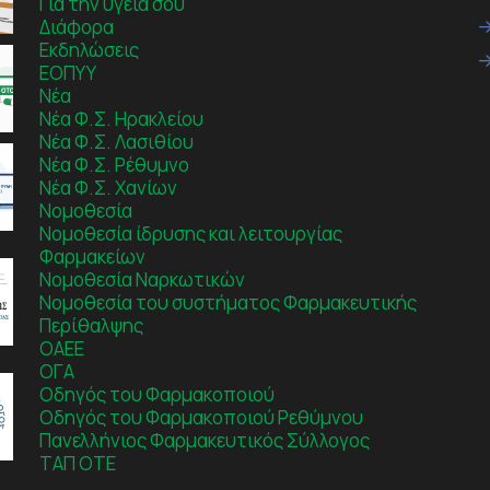
Για την υγεία σου
Διάφορα
Εκδηλώσεις
ΕΟΠΥΥ
Νέα
Νέα Φ.Σ. Ηρακλείου
Νέα Φ.Σ. Λασιθίου
Νέα Φ.Σ. Ρέθυμνο
Νέα Φ.Σ. Χανίων
Νομοθεσία
Νομοθεσία ίδρυσης και λειτουργίας
Φαρμακείων
Νομοθεσία Ναρκωτικών
Νομοθεσία του συστήματος Φαρμακευτικής
Περίθαλψης
ΟΑΕΕ
ΟΓΑ
Οδηγός του Φαρμακοποιού
Οδηγός του Φαρμακοποιού Ρεθύμνου
Πανελλήνιος Φαρμακευτικός Σύλλογος
ΤΑΠ ΟΤΕ