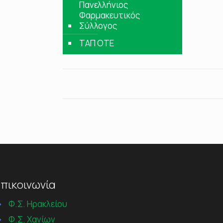
Πανελλήνιος
Φαρμακευτικός
Σύλλογος
ΤΑΠ ΟΤΕ
πικοινωνία
→
Φ.Σ. Ηρακλείου
→
Φ.Σ. Χανίων