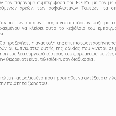
υν την παράνομη συμπεριφορά του ΕΟΠΥΥ, με την μη 
ούμενων χρεών, των ασφαλιστικών Ταμείων, τα οπ
άκωση των όποιων τους κινητοποιήσεων μαζί με το
κειμένου να κλείσει αυτό το κεφάλαιο του εμπαιγμ
ει.
ς θα προξενήσει ,η αναστολή της επί πιστώσει χορήγησ
ύν οι εμπνευστές αυτής της αδικίας που γίνεται σε
ηση του λειτουργικού κόστους του φαρμακείου, με νέες
ν θεωρεί ότι είναι τελεσίδικη, σαν διαδικασία .
ολίτη –ασφαλισμένο που προσπαθεί να αντέξει στην λ
στην ποιότητα ζωής του .