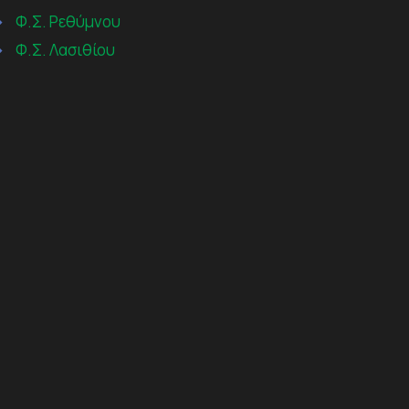
→
Φ.Σ. Ρεθύμνου
→
Φ.Σ. Λασιθίου