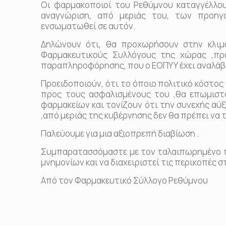
Οι φαρμακοποιοί του Ρεθύμνου καταγγέλλο
αναγνώριση, από μεριάς του, των προηγ
ενσωματωθεί σε αυτόν.
Δηλώνουν ότι, θα προχωρήσουν στην κλιμ
Φαρμακευτικούς Συλλόγους της χώρας ,προ
παραπληροφόρησης, που ο ΕΟΠΥΥ έχει αναλάβ
Προειδοποιούν, ότι το όποιο πολιτικό κόστο
προς τους ασφαλισμένους του ,θα επωμιστο
φαρμακείων και τονίζουν ότι την συνεχής αύξ
,από μεριάς της κυβέρνησης δεν θα πρέπει να τη
Παλεύουμε για μια αξιοπρεπή διαβίωση .
Συμπαρατασσόμαστε με τον ταλαιπωρημένο π
μνημονίων και να διαχειριστεί τις περικοπές 
Από τον Φαρμακευτικό Σύλλογο Ρεθύμνου