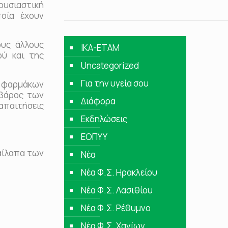
ουσιαστική
οία έχουν
υς άλλους
IKA-ETAM
ού και της
Uncategorized
Για την υγεία σου
ης φαρμάκων
 βάρος των
Διάφορα
 απαιτήσεις
Εκδηλώσεις
ΕΟΠΥΥ
αίλαπα των
Νέα
Νέα Φ.Σ. Ηρακλείου
Νέα Φ.Σ. Λασιθίου
Νέα Φ.Σ. Ρέθυμνο
Νέα Φ.Σ. Χανίων