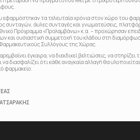
ι η μετάβαση να πραγματοποιηθεί με τη μικρότερη δυνα
λφους.
ου εφαρμόστηκαν τα τελευταία χρόνια στον χώρο του φαρ
ος συνταγών, άυλες συνταγές και γνωματεύσεις, πλατφό
Εθνικό Πρόγραμμα «Προλαμβάνω» κ.α. – προχώρησαν επει
εων και ουσιαστική συμμετοχή του κλάδου στη διαμόρφ
ς Φαρμακευτικούς Συλλόγους της Χώρας.
παρεμβαίνει έγκαιρα, να διεκδικεί βελτιώσεις, να στηρίζει 
να διασφαλίζει ότι κάθε αναγκαία αλλαγή θα υλοποιείται
κό φαρμακείο.
ΕΑΣ
ΤΣΑΡΑΚΗΣ