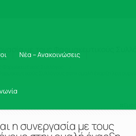
νεργασία με τους Φαρμακευτικούς Συλλ
οι
Νέα – Ανακοινώσεις
ΕΣ
ς Φαρμακευτικός Σύλλογος
ς Φαρμακευτικούς Συλλόγους στην ομαλή έναρξη λειτουργ
ινωνία
Εμφά
και η συνεργασία με τους