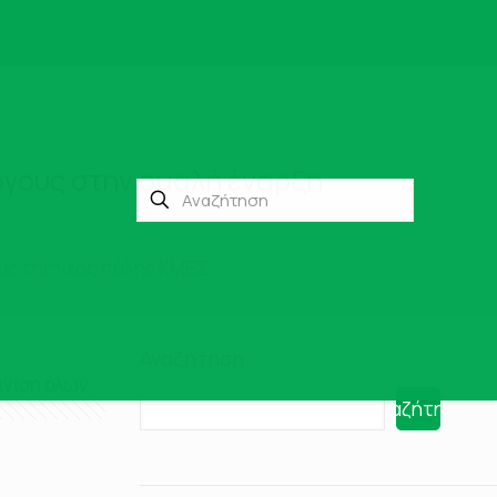
όγους στην ομαλή έναρξη
ίας της νέας πύλης ΚΜΕΣ
Αναζήτηση
νιση όλων
Αναζήτηση