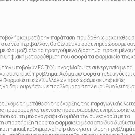
ποβολής και μετά την παράταση που δόθηκε μέχρι χθες σ
στο νέο περιβάλλον, θα θέλαμε να σας ενημερώσουμε συν
ε όλοι μαζί όλο το προηγούμενο διάστημα, προκειμένου 
νη ψηφιακή μεταρρύθμιση που αφορά τα φαρμακεία της χ
 των υποβολών ΕΟΠΥΥ μηνός Μαΐου σε συνεργασία με τα
α συστημικό πρόβλημα. Ακόμα μια φορά αποδεικνύεται ό
των Φαρμακευτικών Συλλόγων προχωράμε σε ψηφιακές
ίς να δημιουργήσουμε προβλήματα στην εύρυθμη λειτουρ
τύχαμε τη μετάθεση της έναρξης της παραγωγικής λειτ
ος προσαρμογής, τεχνικής προετοιμασίας, ενημέρωσης κ
ηση και τη μηχανογραφική ομάδα την συνεργασία με τα
η υποστήριξη προς τα φαρμακεία μέσα από δύο διαδικτ
 και manual, καθημερινό help desk για επίλυση προβλημά