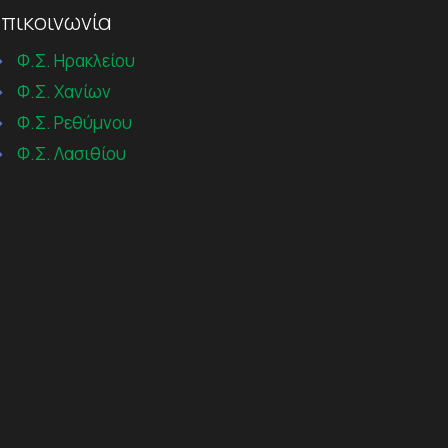
πικοινωνία
→
Φ.Σ. Ηρακλείου
→
Φ.Σ. Χανίων
→
Φ.Σ. Ρεθύμνου
→
Φ.Σ. Λασιθίου