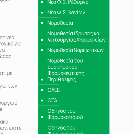
Νέα Φ.Σ. Ρέθυμνο
Νέα Φ.Σ. Χανίων
Νομοθεσία
Νομοθεσία ίδρυσης και
τη νέα
λειτουργίας Φαρμακείων
ολικά για
να
Νομοθεσία Ναρκωτικών
ώρας.
Νομοθεσία του
συστήματος
τι με
Φαρμακευτικής
Περίθαλψης
γία των
ΟΑΕΕ
ΟΓΑ
ουργίας
αι
Οδηγός του
Φαρμακοποιού
υακά
Οδηγός του
των, ώστε
Φαρμακοποιού