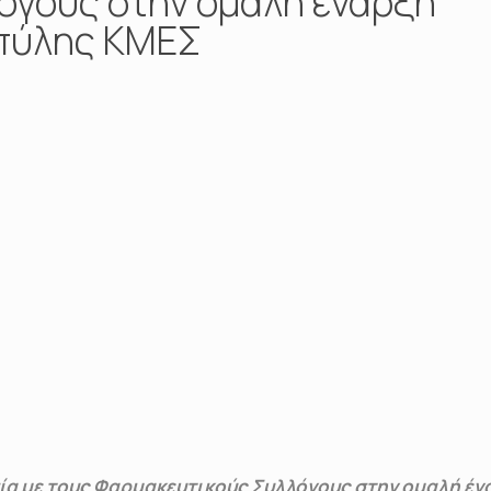
όγους στην ομαλή έναρξη
 πύλης ΚΜΕΣ
ασία με τους Φαρμακευτικούς Συλλόγους στην ομαλή έ