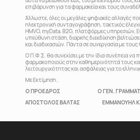
αυτά να μειωθούν έως του μηδενισμού τους κα
επιβάρυνση για τα φαρμακεία και τους συναδέ
Άλλωστε, όλες οι μεγάλες ψηφιακές αλλαγές π
ηλεκτρονική συνταγογράφηση, τακτικός έλεγχ
HMVO, myData, B2G, πλατφόρμες υπηρεσιών, 
υπεύθυνη στάση, διαρκής διεκδίκηση βελτιώσ
και διαδικασιών. Πάντα σε συνεργασία με του
Ο Π.Φ.Σ. θα συνεχίσει με την ίδια συνέπεια να 
φαρμακοποιούς στην καθημερινότητά τους και 
λειτουργικότητας και ασφάλειας για το ελληνι
Με Εκτίμηση ,
Ο ΠΡΟΕΔΡΟΣ Ο ΓΕΝ. ΓΡΑΜΜΑΤ
ΑΠΟΣΤΟΛΟΣ ΒΑΛΤΑΣ ΕΜΜΑΝΟΥΗΛ ΚΑ