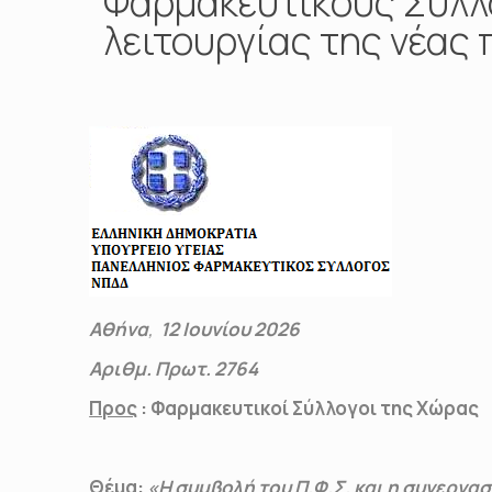
Φαρμακευτικούς Συλλ
λειτουργίας της νέας
Αθήνα
,
12 Ιουνίου 2026
Αριθμ. Πρωτ. 2764
Προς
:
Φαρμακευτικοί Σύλλογοι της Χώρας
Θέμα:
«Η συμβολή του Π.Φ.Σ. και η συνεργ