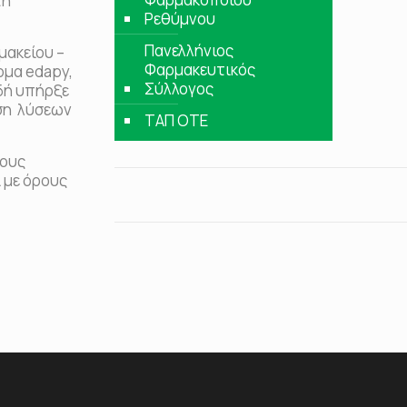
τή
Ρεθύμνου
Πανελλήνιος
μακείου –
Φαρμακευτικός
ρμα edapy,
Σύλλογος
δή υπήρξε
ωση λύσεων
ΤΑΠ ΟΤΕ
τους
 με όρους