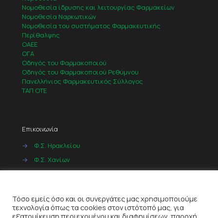
Νομοθεσία ίδρυσης και λειτουργίας Φαρμακείων
Νομοθεσία Ναρκωτικών
Νομοθεσία του συστήματος Φαρμακευτικής
Περίθαλψης
ΟΑΕΕ
ΟΓΑ
Οδηγός του Φαρμακοποιού
Οδηγός του Φαρμακοποιού Ρεθύμνου
Πανελλήνιος Φαρμακευτικός Σύλλογος
ΤΑΠ ΟΤΕ
Επικοινωνία
→
Φ.Σ. Ηρακλείου
→
Φ.Σ. Χανίων
→
Φ.Σ. Ρεθύμνου
Cookies
→
Φ.Σ. Λασιθίου
Τόσο εμείς όσο και οι συνεργάτες μας χρησιμοποιούμε
τεχνολογία όπως τα cookies στον ιστότοπό μας, για
εξατομίκευση περιεχομένου και διαφημίσεων, παροχή