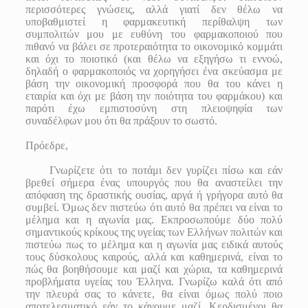
περισσότερες γνώσεις, αλλά γιατί δεν θέλω να
υποβαθμιστεί η φαρμακευτική περίθαλψη των
συμπολιτών μου με ευθύνη του φαρμακοποιού που
πιθανό να βάλει σε προτεραιότητα το οικονομικό κομμάτι
και όχι το ποιοτικό (και θέλω να εξηγήσω τι εννοώ,
δηλαδή ο φαρμακοποιός να χορηγήσει ένα σκεύασμα με
βάση την οικονομική προσφορά που θα του κάνει η
εταιρία και όχι με βάση την ποιότητα του φαρμάκου) και
παρότι έχω εμπιστοσύνη στη πλειοψηφία των
συναδέλφων μου ότι θα πράξουν το σωστό.
Πρόεδρε,
Γνωρίζετε ότι το ποτάμι δεν γυρίζει πίσω και εάν
βρεθεί σήμερα ένας υπουργός που θα αναστείλει την
απόφαση της δραστικής ουσίας, αργά ή γρήγορα αυτό θα
συμβεί. Όμως δεν πιστεύω ότι αυτό θα πρέπει να είναι το
μέλημα και η αγωνία μας. Εκπροσωπούμε δύο πολύ
σημαντικούς κρίκους της υγείας των Ελλήνων πολιτών και
πιστεύω πως το μέλημα και η αγωνία μας ειδικά αυτούς
τους δύσκολους καιρούς, αλλά και καθημερινά, είναι το
πώς θα βοηθήσουμε και μαζί και χώρια, τα καθημερινά
προβλήματα υγείας του Έλληνα. Γνωρίζω καλά ότι από
την πλευρά σας το κάνετε, θα είναι όμως πολύ ποιο
αποτελεσματικό εάν το κάνουμε μαζί. Κερδισμένοι θα