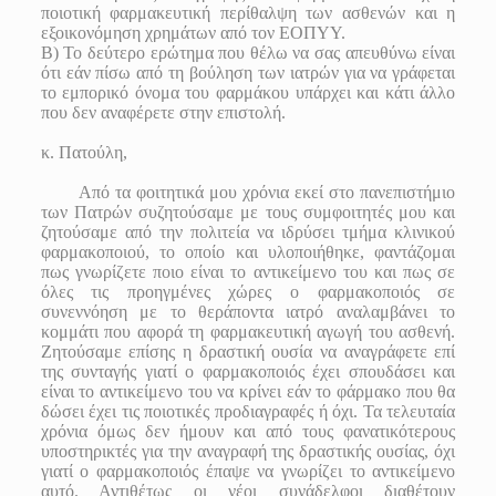
ποιοτική φαρμακευτική περίθαλψη των ασθενών και η
εξοικονόμηση χρημάτων από τον ΕΟΠΥΥ.
Β) Το δεύτερο ερώτημα που θέλω να σας απευθύνω είναι
ότι εάν πίσω από τη βούληση των ιατρών για να γράφεται
το εμπορικό όνομα του φαρμάκου υπάρχει και κάτι άλλο
που δεν αναφέρετε στην επιστολή.
κ. Πατούλη,
Από τα φοιτητικά μου χρόνια εκεί στο πανεπιστήμιο
των Πατρών συζητούσαμε με τους συμφοιτητές μου και
ζητούσαμε από την πολιτεία να ιδρύσει τμήμα κλινικού
φαρμακοποιού, το οποίο και υλοποιήθηκε, φαντάζομαι
πως γνωρίζετε ποιο είναι το αντικείμενο του και πως σε
όλες τις προηγμένες χώρες ο φαρμακοποιός σε
συνεννόηση με το θεράποντα ιατρό αναλαμβάνει το
κομμάτι που αφορά τη φαρμακευτική αγωγή του ασθενή.
Ζητούσαμε επίσης η δραστική ουσία να αναγράφετε επί
της συνταγής γιατί ο φαρμακοποιός έχει σπουδάσει και
είναι το αντικείμενο του να κρίνει εάν το φάρμακο που θα
δώσει έχει τις ποιοτικές προδιαγραφές ή όχι. Τα τελευταία
χρόνια όμως δεν ήμουν και από τους φανατικότερους
υποστηρικτές για την αναγραφή της δραστικής ουσίας, όχι
γιατί ο φαρμακοποιός έπαψε να γνωρίζει το αντικείμενο
αυτό. Αντιθέτως οι νέοι συνάδελφοι διαθέτουν