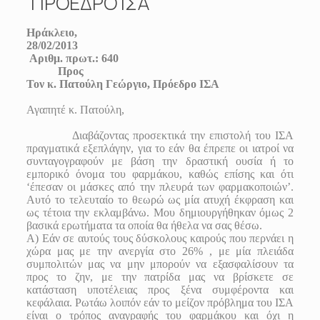
ΠΡΟΕΔΡΟ ΙΣΑ
Ηράκλειο,
28/02/2013
Αριθμ. πρωτ.: 640
Προς
Τον κ. Πατούλη Γεώργιο, Πρόεδρο ΙΣΑ
Αγαπητέ κ. Πατούλη,
Διαβάζοντας προσεκτικά την επιστολή του ΙΣΑ
πραγματικά εξεπλάγην, για το εάν θα έπρεπε οι ιατροί να
συνταγογραφούν με βάση την δραστική ουσία ή το
εμπορικό όνομα του φαρμάκου, καθώς επίσης και ότι
‘έπεσαν οι μάσκες από την πλευρά των φαρμακοποιών’.
Αυτό το τελευταίο το θεωρώ ως μία ατυχή έκφραση και
ως τέτοια την εκλαμβάνω. Μου δημιουργήθηκαν όμως 2
βασικά ερωτήματα τα οποία θα ήθελα να σας θέσω.
Α) Εάν σε αυτούς τους δύσκολους καιρούς που περνάει η
χώρα μας με την ανεργία στο 26% , με μία πλειάδα
συμπολιτών μας να μην μπορούν να εξασφαλίσουν τα
προς το ζην, με την πατρίδα μας να βρίσκετε σε
κατάσταση υποτέλειας προς ξένα συμφέροντα και
κεφάλαια. Ρωτάω λοιπόν εάν το μείζον πρόβλημα του ΙΣΑ
είναι ο τρόπος αναγραφής του φαρμάκου και όχι η