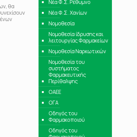
Νέα Φ.Σ. Ρέθυμνο
ων, θα
συνεχίσουν
Νέα Φ.Σ. Χανίων
μένων
Νομοθεσία
Νομοθεσία ίδρυσης και
λειτουργίας Φαρμακείων
Νομοθεσία Ναρκωτικών
Νομοθεσία του
συστήματος
Φαρμακευτικής
Περίθαλψης
ΟΑΕΕ
ΟΓΑ
Οδηγός του
Φαρμακοποιού
Οδηγός του
Φαρμακοποιού