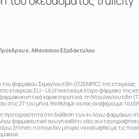
 του σκευάσματος trulicity
Πρόεδρου κ. Αθανάσιου Εξαδάκτυλου
ψη του φαρμάκου Σεμαγλουτίδη (OZEMPIC) της εταιρείας
ς εταιρείας ELI – LILLY σχετικά με έτερο φάρμακο της κ
ι φαρμακοκινητικά χαρακτηριστικά, τη Ντουλαγλουτίδη (
ει στις 27 του μήνα, θα θέλαμε να σας αναφέρουμε τα εξή
τη προτεραιότητα στη διάθεση των εν λόγω φαρμάκων σ
ν λόγω φαρμακευτική αγωγή καθότι νέες συνταγογραφήσεις
έρω ζήτηση, η οποία δεν μπορεί να καλυφθεί με τις ποσό
ρμακεία.