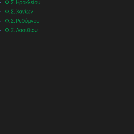
→
Φ.Σ. Ηρακλείου
→
Φ.Σ. Χανίων
→
Φ.Σ. Ρεθύμνου
→
Φ.Σ. Λασιθίου