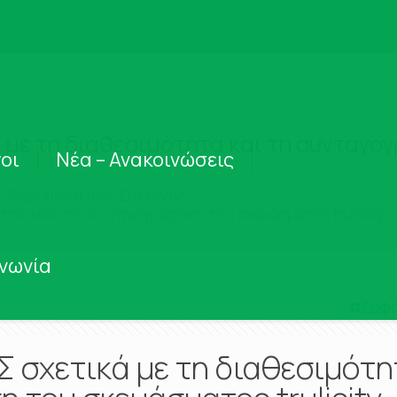
 με τη διαθεσιμότητα και τη συνταγ
οι
Νέα – Ανακοινώσεις
ς Φαρμακευτικός Σύλλογος
τητα και τη συνταγογράφηση του σκευάσματος trulicity
ινωνία
Εμφά
Σ σχετικά με τη διαθεσιμότη