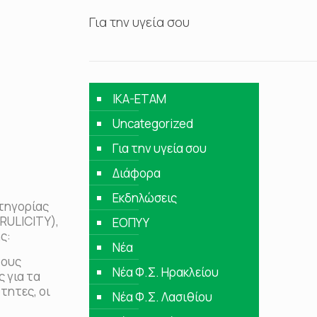
Για την υγεία σου
IKA-ETAM
Uncategorized
Για την υγεία σου
Διάφορα
Εκδηλώσεις
ατηγορίας
TRULICITY),
ΕΟΠΥΥ
ς:
Νέα
τους
Νέα Φ.Σ. Ηρακλείου
 για τα
τητες, οι
Νέα Φ.Σ. Λασιθίου