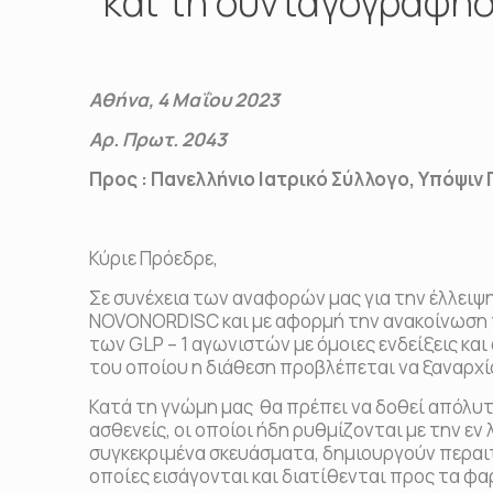
και τη συνταγογράφηση
Αθήνα, 4 Μαΐου 2023
Αρ. Πρωτ. 2043
Προς : Πανελλήνιο Ιατρικό Σύλλογο, Υ
πόψιν 
Κύριε Πρόεδρε,
Σε συνέχεια των αναφορών μας για την έλλει
ΝOVONORDISC και με αφορμή την ανακοίνωση τη
των GLP – 1 αγωνιστών με όμοιες ενδείξεις κα
του οποίου η διάθεση προβλέπεται να ξαναρχίσ
Κατά τη γνώμη μας θα πρέπει να δοθεί απόλυ
ασθενείς, οι οποίοι ήδη ρυθμίζονται με την ε
συγκεκριμένα σκευάσματα, δημιουργούν περαιτ
οποίες εισάγονται και διατίθενται προς τα φα