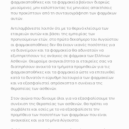
φαρμακαποθήκες και τα φαρμακεία βαίνουν διαρκώς
μειούμενες, μην καλύπτοντας τις μηνιαίες απαιτήσεις
που προκύπτουν από τη συνταγογράφηση των φαρμάκων
αυτών.
Αντιλαμβάνεστε λοιπόν ότι με το θερινό κλείσιμο των
εταιρειών αυτών και βάσει της εμπειρίας των
προηγούμενων ετών, στο πρώτο δεκαήμερο του Αυγούστου
οι φαρμακαποθήκες δεν θα έχουν ικανές ποσότητες για
να διανείμουν και τα φαρμακεία θα αδυνατούν να
εξυπηρετήσουν τις ανάγκες σε φάρμακα των Ελλήνων
Ασθενών. Θεωρούμε αναγκαιότητα οι εταιρείες σας να
διατηρήσουν ανοικτά τα τμήματα προμηθειών για τις
φαρμακαποθήκες και τα φαρμακεία ώστε να επιτευχθεί
κατά το δυνατόν η εύρυθμη λειτουργία των φαρμακείων
και να εξασφαλιστεί απρόσκοπτα η συνέχεια της
θεραπείας των ασθενών.
Στον αγώνα που δίνουμε όλοι για να εξασφαλίσουμε την
συνέχιση της θεραπείας των ασθενών, θα πρέπει να
συμβάλετε και εσείς με το να εξασφαλίσετε την
προμήθεια των ποσοτήτων των φαρμάκων που είναι
αναγκαίες και για το μήνα Αύγουστο.