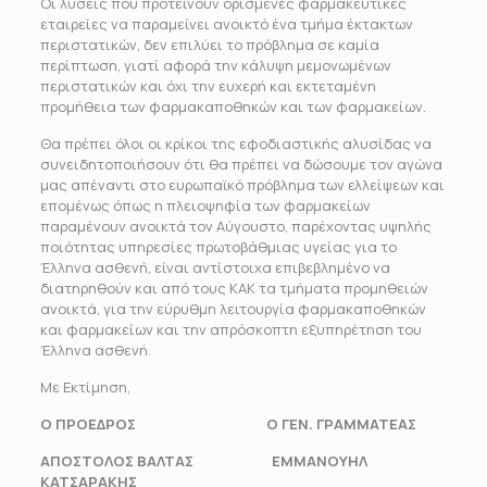
Οι λύσεις που προτείνουν ορισμένες φαρμακευτικές
εταιρείες να παραμείνει ανοικτό ένα τμήμα έκτακτων
περιστατικών, δεν επιλύει το πρόβλημα σε καμία
περίπτωση, γιατί αφορά την κάλυψη μεμονωμένων
περιστατικών και όχι την ευχερή και εκτεταμένη
προμήθεια των φαρμακαποθηκών και των φαρμακείων.
Θα πρέπει όλοι οι κρίκοι της εφοδιαστικής αλυσίδας να
συνειδητοποιήσουν ότι θα πρέπει να δώσουμε τον αγώνα
μας απέναντι στο ευρωπαϊκό πρόβλημα των ελλείψεων και
επομένως όπως η πλειοψηφία των φαρμακείων
παραμένουν ανοικτά τον Αύγουστο, παρέχοντας υψηλής
ποιότητας υπηρεσίες πρωτοβάθμιας υγείας για το
Έλληνα ασθενή, είναι αντίστοιχα επιβεβλημένο να
διατηρηθούν και από τους ΚΑΚ τα τμήματα προμηθειών
ανοικτά, για την εύρυθμη λειτουργία φαρμακαποθηκών
και φαρμακείων και την απρόσκοπτη εξυπηρέτηση του
Έλληνα ασθενή.
Με Εκτίμηση,
Ο ΠΡΟΕΔΡΟΣ Ο ΓΕΝ. ΓΡΑΜΜΑΤΕΑΣ
ΑΠΟΣΤΟΛΟΣ ΒΑΛΤΑΣ ΕΜΜΑΝΟΥΗΛ
ΚΑΤΣΑΡΑΚΗΣ