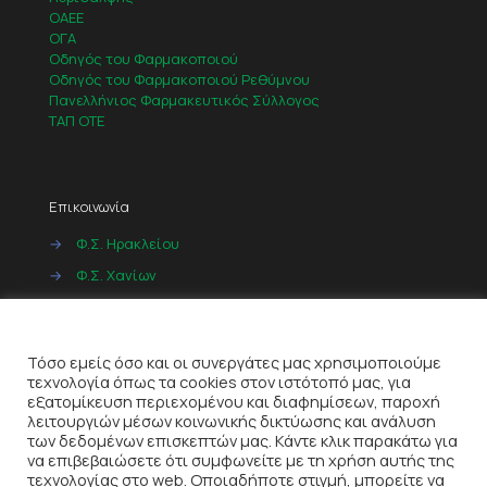
ΟΑΕΕ
ΟΓΑ
Οδηγός του Φαρμακοποιού
Οδηγός του Φαρμακοποιού Ρεθύμνου
Πανελλήνιος Φαρμακευτικός Σύλλογος
ΤΑΠ ΟΤΕ
Επικοινωνία
→
Φ.Σ. Ηρακλείου
→
Φ.Σ. Χανίων
→
Φ.Σ. Ρεθύμνου
Cookies
→
Φ.Σ. Λασιθίου
Τόσο εμείς όσο και οι συνεργάτες μας χρησιμοποιούμε
τεχνολογία όπως τα cookies στον ιστότοπό μας, για
εξατομίκευση περιεχομένου και διαφημίσεων, παροχή
λειτουργιών μέσων κοινωνικής δικτύωσης και ανάλυση
των δεδομένων επισκεπτών μας. Κάντε κλικ παρακάτω για
να επιβεβαιώσετε ότι συμφωνείτε με τη χρήση αυτής της
τεχνολογίας στο web. Οποιαδήποτε στιγμή, μπορείτε να