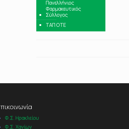
Πανελλήνιος
Φαρμακευτικός
Σύλλογος
ΤΑΠ ΟΤΕ
πικοινωνία
→
Φ.Σ. Ηρακλείου
→
Φ.Σ. Χανίων