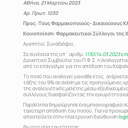
Αθήνα, 21 Μαρτίου 2023
Αρ. Πρωτ. 1230
Προς
:Τους Φαρμακοποιούς- Δικαιούχους Κ
Κοινοποίηση
: Φαρμακευτικοί Σύλλογοι της
Αγαπητοί Συνάδελφοι ,
Σε συνέχεια της υπ΄ αριθμ.
1130/14.03.2023 επ
Διοικητικό Συμβούλιο του Π.Φ.Σ. η Αναλογισ
από το επάγγελμα για την απόδοση του Κεφα
Το ποσό που αναλογεί για κάθε έτος, ανέρχετα
τάξης του 9% σε σχέση με τις προηγούμενες χ
της αναλογιστικής μελέτης μέσω εξειδικευμέν
συλλόγους διασφαλίζοντας την εγκυρότητα κα
Παράλληλα δημιούργησε ένα μηχανογραφικό σύσ
ταχύτερη απόδοση του ποσού. Για να προχωρή
αποστείλετε στην ηλεκτρονική διεύθυνση
logi
Φωτοτυπία ταυτότητας