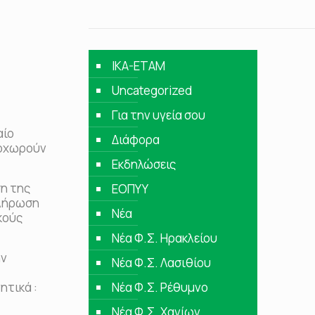
IKA-ETAM
Uncategorized
Για την υγεία σου
αίο
Διάφορα
ποχωρούν
Εκδηλώσεις
ση της
ΕΟΠΥΥ
κλήρωση
Νέα
κούς
Νέα Φ.Σ. Ηρακλείου
ην
Νέα Φ.Σ. Λασιθίου
ητικά :
Νέα Φ.Σ. Ρέθυμνο
Νέα Φ.Σ. Χανίων