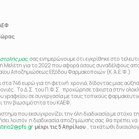
ΑΕΦ
 Χώρας
ιστολής μας
, σας ενημερώνουμε ότι εγκρίθηκε στο τελευτ
τική Μελέτη για το 2022 που αφορά όσους συναδέλφους α
λαίου Αποζημιώσεως Εξόδου Φαρμακοποιών (Κ.Α.Ε.Φ.)
ι στα 746 ευρώ για τη φετινή χρονιά, δίδοντας μιας αύξη
ρονιές. Το Δ.Σ. του Π.Φ.Σ. προχώρησε τάχιστα στην ολο
ου γραφείου σε συνεργασία με τους τοπικούς φαρμακευτι
ι την βιωσιμότητα του ΚΑΕΦ.
τημα που εκσυγχρονίζει την όλη διαδικασία με στόχο τ
σει λοιπόν η διαδικασία αποζημίωσής σας θα πρέπει να
stirio2@pfs.gr
μέχρι τις 5 Απρίλιου
, τα κάτωθι δικαιολογ