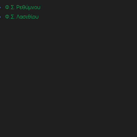
→
Φ.Σ. Ρεθύμνου
→
Φ.Σ. Λασιθίου