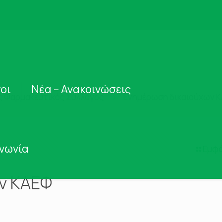
οι
Νέα – Ανακοινώσεις
ς Φαρμακευτικός Σύλλογος
Ενημέρωση δικαιούχων 
ινωνία
Εμφά
ν ΚΑΕΦ