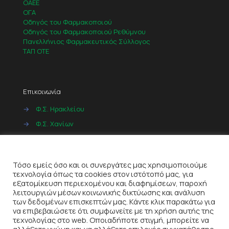
ΟΑΕΕ
ΟΓΑ
Οδηγός του Φαρμακοποιού
Οδηγός του Φαρμακοποιού Ρεθύμνου
Πανελλήνιος Φαρμακευτικός Σύλλογος
ΤΑΠ ΟΤΕ
Επικοινωνία
→
Φ.Σ. Ηρακλείου
→
Φ.Σ. Χανίων
→
Φ.Σ. Ρεθύμνου
Cookies
→
Φ.Σ. Λασιθίου
Τόσο εμείς όσο και οι συνεργάτες μας χρησιμοποιούμε
τεχνολογία όπως τα cookies στον ιστότοπό μας, για
εξατομίκευση περιεχομένου και διαφημίσεων, παροχή
λειτουργιών μέσων κοινωνικής δικτύωσης και ανάλυση
των δεδομένων επισκεπτών μας. Κάντε κλικ παρακάτω για
να επιβεβαιώσετε ότι συμφωνείτε με τη χρήση αυτής της
τεχνολογίας στο web. Οποιαδήποτε στιγμή, μπορείτε να