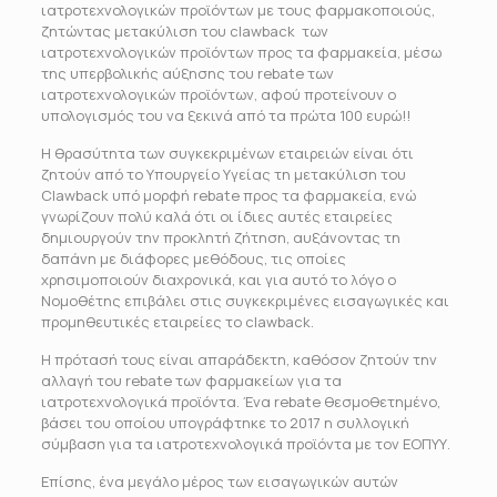
ιατροτεχνολογικών προϊόντων με τους φαρμακοποιούς,
ζητώντας μετακύλιση του clawback των
ιατροτεχνολογικών προϊόντων προς τα φαρμακεία, μέσω
της υπερβολικής αύξησης του rebate των
ιατροτεχνολογικών προϊόντων, αφού προτείνουν ο
υπολογισμός του να ξεκινά από τα πρώτα 100 ευρώ!!
Η θρασύτητα των συγκεκριμένων εταιρειών είναι ότι
ζητούν από το Υπουργείο Υγείας τη μετακύλιση του
Clawback υπό μορφή rebate προς τα φαρμακεία, ενώ
γνωρίζουν πολύ καλά ότι οι ίδιες αυτές εταιρείες
δημιουργούν την προκλητή ζήτηση, αυξάνοντας τη
δαπάνη με διάφορες μεθόδους, τις οποίες
χρησιμοποιούν διαχρονικά, και για αυτό το λόγο ο
Νομοθέτης επιβάλει στις συγκεκριμένες εισαγωγικές και
προμηθευτικές εταιρείες το clawback.
Η πρότασή τους είναι απαράδεκτη, καθόσον ζητούν την
αλλαγή του rebate των φαρμακείων για τα
ιατροτεχνολογικά προϊόντα. Ένα rebate θεσμοθετημένο,
βάσει του οποίου υπογράφτηκε το 2017 η συλλογική
σύμβαση για τα ιατροτεχνολογικά προϊόντα με τον ΕΟΠΥΥ.
Επίσης, ένα μεγάλο μέρος των εισαγωγικών αυτών