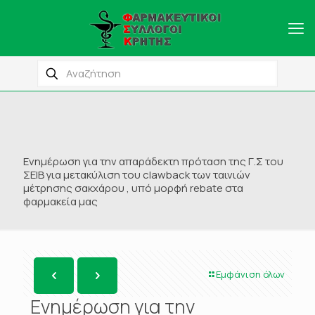
Ενημέρωση για την απαράδεκτη πρόταση της Γ.Σ του
ΣΕΙΒ για μετακύλιση του clawback των ταινιών
μέτρησης σακχάρου , υπό μορφή rebate στα
φαρμακεία μας
Εμφάνιση όλων
Ενημέρωση για την