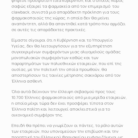
ψήφισε πρόσφατα η ίδια κυβέρνηση, και ο οποίος Νόμος
σαφώς εξαιρεί τα φαρμακεία από τον επιμερισμό του
clawback, συνιστά μια απαράδεκτη πρόκληση για τους
φαρμακοποιούς της χώρας, η οποία δεν θα μείνει
αναπάντητη, αλλά θα απαντηθεί κατά τρόπο που αρμόζει
σε αυτές τις απαράδεκτες πρακτικές.
Είμαστε σίγουροι ότι η Κυβέρνηση και το Υπουργείο
Υγείας, δεν θα λειτουργήσουν για την εξυπηρέτηση
συγκεκριμένων συμφερόντων μιας ολιγομελούς ομάδας
μονοπωλιακών συμφερόντων καθώς και των
παραρτημάτων των πολυεθνικών εταιρειών, που επί της
ουσίας, με την πολιτική την οποία προωθούν, θα
αποστερήσουν τις ταινίες μέτρησης σακχάρου από τον
Έλληνα ασθενή.
Όλα αυτά δείχνουν την έλλειψη σεβασμού προς τους
10.700 Έλληνες φαρμακοποιούς από μια μερίδα εταιρειών,
η οποία μέχρι τώρα δεν έχει προσφέρει τίποτα στον
Έλληνα πολίτη και λειτουργεί αποκλειστικά για το
οικονομικό συμφέρον της.
Επειδή θα πρέπει να γνωρίζουν οι πάντες, το ρόλο αυτών
των εταιρειών, που υπονομεύουν την επιβίωση και την
προοπτική του Ελληνικού Φαρμακείου εμφανιζόμενοι ως