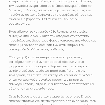
εταιρειών είναι συγχρόνως και πάροχοι, μονοπωλώντας
την ανωτέρω αγορά, τόσο σε επίπεδο χονδρικής όσο και
λιανικής πώλησης, καθώς διαμορφώνουν τις τιμές των
προϊόντων αυτών σύμφωνα με τα συμφέροντά τους και
φυσικά εις βάρος του ΕΟΠΥΥ και του δημόσιου
συμφέροντος.
Είναι αδιανόητο και εκτός κάθε λογικής οι εταιρείες
αυτές να υποβάλλουν αυτή την απαράδεκτη πρόταση,
προσβάλοντας όλους τους φαρμακοποιούς της χώρας και
απορυθμίζοντας τη διάθεση των αναλώσιμων του
σακχαρώδη διαβήτη στους ασθενείς.
Όλοι γνωρίζουμε ότι υπάρχουν ταινίες μέτρησης
σακχάρου, των οποίων το ποσοστό κέρδους για τα
φαρμακεία είναι μηδαμινό. Παρόλα αυτά, οι εταιρείες
αυτές διαθέτουν τεράστια ποσά διαφήμισης στην
τηλεόραση, σε επιστημονικά περιοδικά και σε συνέδρια
όπως και χορηγούν μεγάλες ποσότητες μετρητών
σακχάρου στους ιατρούς, για την προώθηση των ταινιών
μέτρησης των εταιρειών τους.
Οι μεθοδεύσεις αυτές των εταιρειών, οι οποίες ζητούν
από τον Υπουργό Υγείας την τροποποίηση ενός Νόμου που