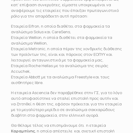
κατ’ επίφαση συνεργάτες, είμαστε υποχρεωμένοι να
αναφέρουμε τις εταιρείες που έπαιξαν πρωταγωνιστικό
ρόλο για την απαράδεκτη αυτή πρόταση:
Εταιρεία Eifron, η οποία διαθέτει στα φαρμακεία τα
αναλώσιμα Solus και CareSens,
Εταιρεία Wellion, η οποία διαθέτει στα φαρμακεία τα
αναλώσιμα Wellion,
Εταιρεία Metronic, η οποία πέραν της χονδρικής διάθεσης
των προϊόντων της, είναι και πάροχος στον ΕΟΠΥΥ και
λειτουργεί ανταγωνιστικά με τα φαρμακεία μας,
Εταιρεία Roche Hellas με τα αναλώσιμα της σειράς
Accuchek,
Εταιρεία Abbott με τα αναλώσιμα Freestyle και τους
αισθητήρες libre.
Η εταιρεία Ascencia δεν παραβρέθηκε στην ΓΣ, για το λόγο
αυτό αποφασίστηκε να σταλεί επιστολή προς αυτήν και
να ζητηθεί η θέση της, εφόσον πρόκειται για την εταιρεία
με το μεγαλύτερο μερίδιο σε αναλώσιμα σακχαρώδους
διαβήτη στα φαρμακεία, στην ελληνική αγορά.
Θα θέλαμε τέλος να επισημάνουμε ότι η εταιρεία
Καραμπίνης
, η οποία απέστειλε και σχετική επιστολή