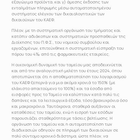
εξαγώγιμα προϊόντα, και γ) άμεσης έκδοσης των
ενταλμάτων πληρωμής μέσω αυτοματοποιημένου
συστήματος ελέγχου των δικαιολογητικών των
δικαιούχων του ΚΑΕΦ.
Πλέον, με τη συστηματική οργάνωση του τμήματος και
κατόπιν αδιάκοπων και συστηματικών προσπαθειών της
Διοίκησης του Π.Φ.Σ., του νομικού συμβούλου και
εργαζομένων, επιτεύχθηκε η συστηματική είσπραξη του
πόρου του 4‰ από τις φαρμακευτικές εταιρείες.
Η οικονομική δυναμική του ταμείου μας αποδεικνύεται
και από την αναλογιστική μελέτη του έτους 2024, όπου
αποτυπώνεται ότι η αποθεματοποίηση του λογαριασμού
του ΚΑΕΦ ξεπερνά για μια ακόμα χρονιά το 150% (με
ελάχιστο απαιτούμενο το 100%) και τα έσοδα από
εισφορές προς το Ταμείο να καλύπτουν κατά πολύ τις
δαπάνες και τα λειτουργικά έξοδα, τόσο βραχυχρόνια όσο
και μακροχρόνια. Ταυτόχρονα, σταθερά αυξάνουν οι
καταθέσεις του ταμείου, ενώ η εισροή των εσόδων
παρουσιάζει σταθερότητα με τάσεις βελτίωσης. Η
οργάνωση του ταμείου και η αυτοματοποίηση των
διαδικασιών οδηγούν σε πληρωμή των δικαιούχων σε
πολύ σύντομο χρονικό διάστημα, ώστε πλέον, να