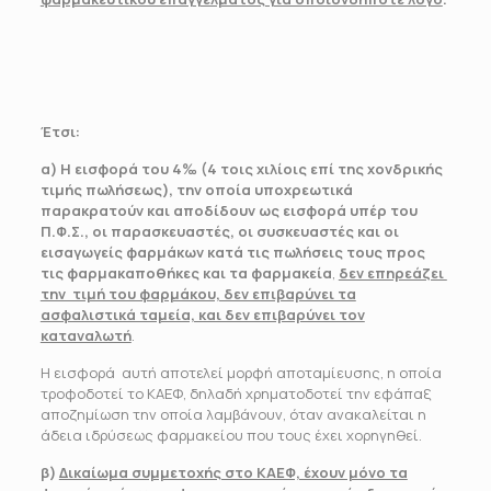
Έτσι:
α)
Η εισφορά του 4‰
(4 τοις χιλίοις επί της χονδρικής
τιμής πωλήσεως), την οποία υποχρεωτικά
παρακρατούν και αποδίδουν ως εισφορά υπέρ του
Π.Φ.Σ., οι παρασκευαστές, οι συσκευαστές και οι
εισαγωγείς φαρμάκων κατά τις πωλήσεις τους προς
τις φαρμακαποθήκες και τα φαρμακεία
,
δεν επηρεάζει
την τιμή του φαρμάκου, δεν επιβαρύνει τα
ασφαλιστικά ταμεία, και δεν επιβαρύνει τον
καταναλωτή
.
Η εισφορά αυτή αποτελεί μορφή αποταμίευσης, η οποία
τροφοδοτεί το ΚΑΕΦ, δηλαδή χρηματοδοτεί την εφάπαξ
αποζημίωση την οποία λαμβάνουν, όταν ανακαλείται η
άδεια ιδρύσεως φαρμακείου που τους έχει χορηγηθεί.
β)
Δικαίωμα συμμετοχής στο ΚΑΕΦ, έχουν μόνο τα