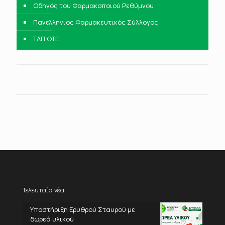
Οδηγός του Φαρμακοποιού Ρεθύμνου
Πανελλήνιος Φαρμακευτικός Σύλλογος
ΤΑΠ ΟΤΕ
Τελευταία νέα
Υποστήριξη Ερυθρού Σταυρού με
δωρεά υλικού