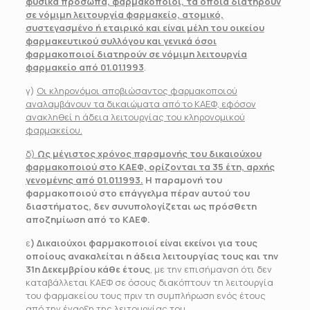
φυσικά πρόσωπα, φαρμακοποιοί, τα οποία διατηρούν
σε νόμιμη λειτουργία φαρμακείο, ατομικό,
συστεγασμένο ή εταιρικό και είναι μέλη του οικείου
φαρμακευτικού συλλόγου και γενικά όσοι
φαρμακοποιοί διατηρούν σε νόμιμη λειτουργία
φαρμακείο από 01.01.1993
.
γ)
Οι κληρονόμοι αποβιώσαντος φαρμακοποιού
αναλαμβάνουν τα δικαιώματα από το ΚΑΕΦ, εφόσον
ανακληθεί η άδεια λειτουργίας του κληρονομικού
φαρμακείου.
δ)
Ως μέγιστος χρόνος παραμονής του δικαιούχου
φαρμακοποιού στο ΚΑΕΦ, ορίζονται τα 35 έτη, αρχής
γενομένης από 01.01.1993.
Η παραμονή του
φαρμακοποιού στο επάγγελμα πέραν αυτού του
διαστήματος, δεν συνυπολογίζεται ως πρόσθετη
αποζημίωση από το ΚΑΕΦ.
ε
) Δικαιούχοι φαρμακοποιοί είναι εκείνοι για τους
οποίους ανακαλείται η άδεια λειτουργίας τους και την
31η Δεκεμβρίου κάθε έτους
, με την επισήμανση ότι δεν
καταβάλλεται ΚΑΕΦ σε όσους διακόπτουν τη λειτουργία
του φαρμακείου τους πριν τη συμπλήρωση ενός έτους
από την έναρξη της λειτουργίας του.