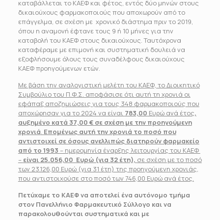
καταβάλλεται το ΚΑΕΦ και φέτος, εντός δύο μηνών στους
δικαιούχους φαρμακοποιούς που αποχωρούν από το
επάγγελμα, σε σχέση με χρονικό διάστημα πριν το 2019,
όπου η αναμονή έφτανε τους 9 ή 10 μήνες για την
καταβολή του ΚΑΕΦ στους δικαιούχους. Ταυτόχρονα
καταφέραμε με επιμονή και συστηματική δουλειά να
εξοφλήσουμε όλους τους συναδέλφους δικαιούχους
ΚΑΕΦ προηγούμενων ετών.
Με βάση την αναλογιστική μελέτη του ΚΑΕΦ, το Διοικητικό
Συμβούλιο του Π.Φ.Σ. αποφάσισε ότι αυτή τη χρονιά οι
εφάπαξ αποζημιώσεις για τους 348 φαρμακοποιούς που
αποχώρησαν για το 2024 να είναι
783,00
Ευρώ ανά έτος
,
αυξημένο κατά 37,00 €
σε σχέση με την προηγούμενη
χρονιά
.
Επομένως αυτή την χρονιά το ποσό που
αντιστοιχεί σε όσους ανελλιπώς διατηρούν φαρμακείο
από το 1993
– ημερομηνία έναρξης λειτουργίας του ΚΑΕΦ
–
είναι 25.056,00 Ευρώ (για 32 έτη),
σε σχέση με το ποσό
των 23.126,00 Ευρώ (για 31 έτη) της προηγούμενη χρονιάς,
που αντιστοιχούσε στο ποσό των 746,00 Ευρώ ανά έτος.
Πετύχαμε το ΚΑΕΦ να αποτελεί ένα αυτόνομο τμήμα
στον Πανελλήνιο Φαρμακευτικό Σύλλογο και να
παρακολουθούνται συστηματικά και με