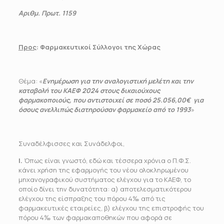
Αριθμ. Πρωτ. 1159
Προς
: Φαρμακευτικοί Σύλλογοι της Χώρας
Θέμα: «
Ενημέρωση για την αναλογιστική μελέτη και την
καταβολή του ΚΑΕΦ 2024 σ
τους δικαιούχους
φαρμακοποιούς, που αντιστοιχεί σε ποσό 25.056,00€ για
όσους ανελλιπώς διατηρούσαν φαρμακείο από το 1993
»
Συναδέλφισσες και Συνάδελφοι,
Ι.
Όπως είναι γνωστό, εδώ και τέσσερα χρόνια ο Π.Φ.Σ.
κάνει χρήση της εφαρμογής του νέου ολοκληρωμένου
μηχανογραφικού συστήματος ελέγχου για το ΚΑΕΦ, το
οποίο δίνει την δυνατότητα: α) αποτελεσματικότερου
ελέγχου της είσπραξης του πόρου 4‰ από τις
φαρμακευτικές εταιρείες, β) ελέγχου της επιστροφής του
πόρου 4‰ των φαρμακαποθηκών που αφορά σε