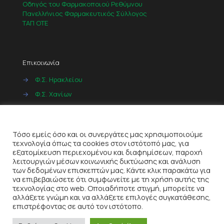
Οδηγός του Φαρμακοποιού Ρεθύμνου
Πανελλήνιος Φαρμακευτικός Σύλλογος
ΤΑΠ ΟΤΕ
Επικοινωνία
→
Φ.Σ. Ηρακλείου
→
Φ.Σ. Χανίων
→
Φ.Σ. Ρεθύμνου
Cookies
→
Φ.Σ. Λασιθίου
Τόσο εμείς όσο και οι συνεργάτες μας χρησιμοποιούμε
τεχνολογία όπως τα cookies στον ιστότοπό μας, για
εξατομίκευση περιεχομένου και διαφημίσεων, παροχή
λειτουργιών μέσων κοινωνικής δικτύωσης και ανάλυση
των δεδομένων επισκεπτών μας. Κάντε κλικ παρακάτω για
να επιβεβαιώσετε ότι συμφωνείτε με τη χρήση αυτής της
τεχνολογίας στο web. Οποιαδήποτε στιγμή, μπορείτε να
αλλάξετε γνώμη και να αλλάξετε επιλογές συγκατάθεσης,
© 2022
ITeQ AE
| All Rights Reserved |
Όροι Χρήσης
|
επιστρέφοντας σε αυτό τον ιστότοπο.
Πολιτική Απορρήτου