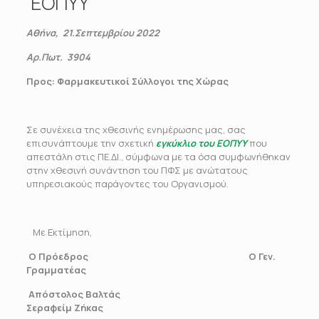
ΕΟΠΥΥ
Αθήνα, 21.Σεπτεμβρίου 2022
Αρ.Πωτ. 3904
Προς: Φαρμακευτικοί Σύλλογοι της Χώρας
Σε συνέχεια της χθεσινής ενημέρωσης μας, σας
επισυνάπτουμε την σχετική
εγκύκλιο του ΕΟΠΥΥ
που
απεστάλη στις ΠΕ.ΔΙ., σύμφωνα με τα όσα συμφωνήθηκαν
στην χθεσινή συνάντηση του ΠΦΣ με ανώτατους
υπηρεσιακούς παράγοντες του Οργανισμού.
Με Εκτίμηση,
Ο Πρόεδρος Ο Γεν.
Γραμματέας
Απόστολος Βαλτάς
Σεραφείμ Ζήκας