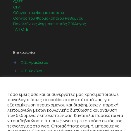
ΟΑΕΕ
ΟΓΑ
Οδηγός του Φαρμακοποιού
Οδηγός του Φαρμακοποιού Ρεθύμνου
Πανελλήνιος Φαρμακευτικός Σύλλογος
ΤΑΠ ΟΤΕ
Επικοινωνία
→
Φ.Σ. Ηρακλείου
→
Φ.Σ. Χανίων
→
Φ.Σ. Ρεθύμνου
Cookies
→
Φ.Σ. Λασιθίου
Τόσο εμείς όσο και οι συνεργάτες μας χρησιμοποιούμε
τεχνολογία όπως τα cookies στον ιστότοπό μας, για
εξατομίκευση περιεχομένου και διαφημίσεων, παροχή
λειτουργιών μέσων κοινωνικής δικτύωσης και ανάλυση
των δεδομένων επισκεπτών μας. Κάντε κλικ παρακάτω για
να επιβεβαιώσετε ότι συμφωνείτε με τη χρήση αυτής της
τεχνολογίας στο web. Οποιαδήποτε στιγμή, μπορείτε να