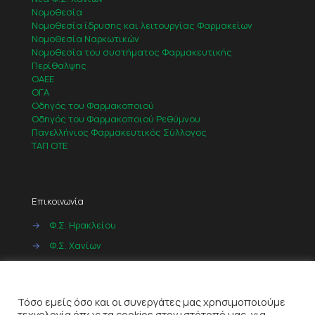
Νομοθεσία
Νομοθεσία ίδρυσης και λειτουργίας Φαρμακείων
Νομοθεσία Ναρκωτικών
Νομοθεσία του συστήματος Φαρμακευτικής
Περίθαλψης
ΟΑΕΕ
ΟΓΑ
Οδηγός του Φαρμακοποιού
Οδηγός του Φαρμακοποιού Ρεθύμνου
Πανελλήνιος Φαρμακευτικός Σύλλογος
ΤΑΠ ΟΤΕ
Επικοινωνία
→
Φ.Σ. Ηρακλείου
→
Φ.Σ. Χανίων
→
Φ.Σ. Ρεθύμνου
Cookies
→
Φ.Σ. Λασιθίου
Τόσο εμείς όσο και οι συνεργάτες μας χρησιμοποιούμε
τεχνολογία όπως τα cookies στον ιστότοπό μας, για