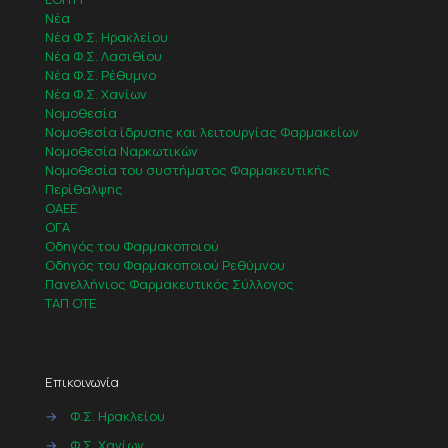
Νέα
Νέα Φ.Σ. Ηρακλείου
Νέα Φ.Σ. Λασιθίου
Νέα Φ.Σ. Ρέθυμνο
Νέα Φ.Σ. Χανίων
Νομοθεσία
Νομοθεσία ίδρυσης και λειτουργίας Φαρμακείων
Νομοθεσία Ναρκωτικών
Νομοθεσία του συστήματος Φαρμακευτικής
Περίθαλψης
ΟΑΕΕ
ΟΓΑ
Οδηγός του Φαρμακοποιού
Οδηγός του Φαρμακοποιού Ρεθύμνου
Πανελλήνιος Φαρμακευτικός Σύλλογος
ΤΑΠ ΟΤΕ
Επικοινωνία
→
Φ.Σ. Ηρακλείου
→
Φ.Σ. Χανίων