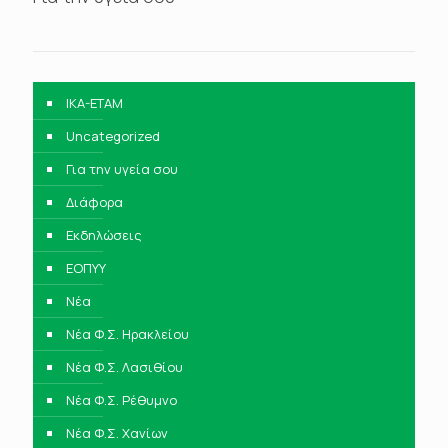
IKA-ETAM
Uncategorized
Για την υγεία σου
Διάφορα
Εκδηλώσεις
ΕΟΠΥΥ
Νέα
Νέα Φ.Σ. Ηρακλείου
Νέα Φ.Σ. Λασιθίου
Νέα Φ.Σ. Ρέθυμνο
Νέα Φ.Σ. Χανίων