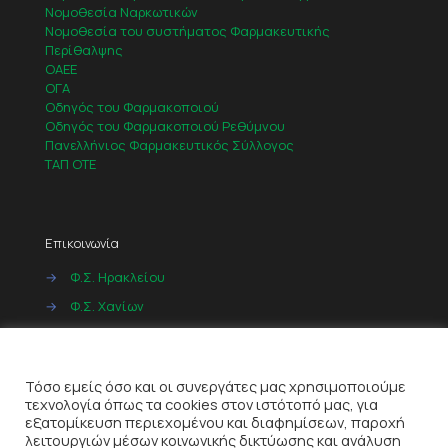
Νομοθεσία Ναρκωτικών
Νομοθεσία του συστήματος Φαρμακευτικής
Περίθαλψης
ΟΑΕΕ
ΟΓΑ
Οδηγός του Φαρμακοποιού
Οδηγός του Φαρμακοποιού Ρεθύμνου
Πανελλήνιος Φαρμακευτικός Σύλλογος
ΤΑΠ ΟΤΕ
Επικοινωνία
→
Φ.Σ. Ηρακλείου
→
Φ.Σ. Χανίων
→
Φ.Σ. Ρεθύμνου
Cookies
→
Φ.Σ. Λασιθίου
Τόσο εμείς όσο και οι συνεργάτες μας χρησιμοποιούμε
τεχνολογία όπως τα cookies στον ιστότοπό μας, για
εξατομίκευση περιεχομένου και διαφημίσεων, παροχή
λειτουργιών μέσων κοινωνικής δικτύωσης και ανάλυση