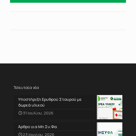
Τελευταία νέα
Υποστήριξη Ερυθρού Σταυρού με
δωρεά υλικού
31 Ιουλίου, 2026
Άρθρο για Μη.Συ.Φα.
23 Ιουνίου, 2026