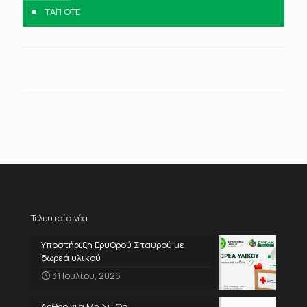
ΤΑΠ ΟΤΕ
Τελευταία νέα
Υποστήριξη Ερυθρού Σταυρού με
δωρεά υλικού
31 Ιουλίου, 2026
Άρθρο για Μη.Συ.Φα.