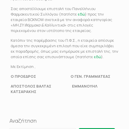
Σας αποστέλλουμε επιστολή του Πανελλήνιου
Φαρμακευτικού Συλλόγου (πατήστε
εδώ
) προς την
εταιρεία BOXNOW σχετικά με την αναφορά κατηγορίας
«
ΜΗ.ΣΥ.Φάρμακα & Καλλυντικά
» στις επιλογές
περιεχομένου στον ιστότοπο της εταιρείας.
Κατόπιν της παρέμβασης του Π.Φ.Σ., η εταιρεία απέσυρε
άμεσα την συγκεκριμένη επιλογή που είχε συμπεριλάβει
εκ παραδρομής, όπως μας ενημέρωσε με επιστολή της, την
οποία επίσης σας επισυνάπτουμε (πατήστε
εδώ
).
Με Εκτίμηση ,
Ο ΠΡΟΕΔΡΟΣ Ο ΓΕΝ. ΓΡΑΜΜΑΤΕΑΣ
ΑΠΟΣΤΟΛΟΣ ΒΑΛΤΑΣ ΕΜΜΑΝΟΥΗΛ
ΚΑΤΣΑΡΑΚΗΣ
Αναζήτηση