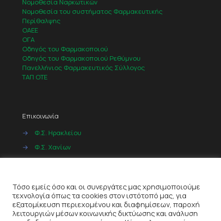
Νομοθεσία Ναρκωτικών
Νομοθεσία του συστήματος Φαρμακευτικής
Περίθαλψης
ΟΑΕΕ
ΟΓΑ
Οδηγός του Φαρμακοποιού
Οδηγός του Φαρμακοποιού Ρεθύμνου
Πανελλήνιος Φαρμακευτικός Σύλλογος
ΤΑΠ ΟΤΕ
Επικοινωνία
→
Φ.Σ. Ηρακλείου
→
Φ.Σ. Χανίων
→
Φ.Σ. Ρεθύμνου
Cookies
→
Φ.Σ. Λασιθίου
Τόσο εμείς όσο και οι συνεργάτες μας χρησιμοποιούμε
τεχνολογία όπως τα cookies στον ιστότοπό μας, για
εξατομίκευση περιεχομένου και διαφημίσεων, παροχή
λειτουργιών μέσων κοινωνικής δικτύωσης και ανάλυση