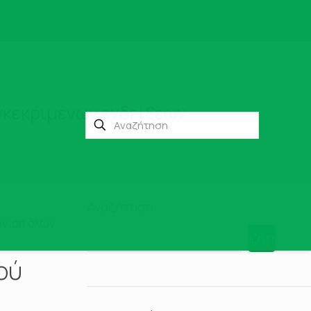
γκεκριμένων ενδείξεων
Αναζήτηση
νιση όλων
Αναζήτηση
ού