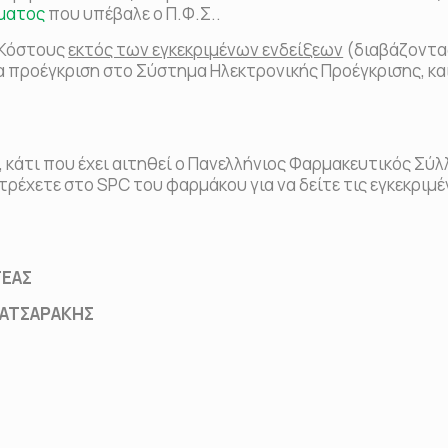
ματος
που υπέβαλε ο Π.Φ.Σ..
 Κόστους
εκτός των εγκεκριμένων ενδείξεων
(διαβάζοντα
 προέγκριση στο Σύστημα Ηλεκτρονικής Προέγκρισης, κα
 κάτι που έχει αιτηθεί ο Πανελλήνιος Φαρμακευτικός Σύλ
τρέχετε στο SPC του φαρμάκου για να δείτε τις εγκεκριμ
ΕΑΣ
ΤΣΑΡΑΚΗΣ