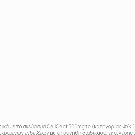
ικά με το σκεύασμα CellCept 500mg tb (κατηγορίας ΦΥΚ 1Β
κεκριμένων ενδείξεων με τη συνήθη διαδικασία εκτέλεση