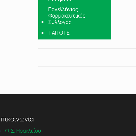
Πανελλήνιος
Φαρμακευτικός
Σύλλογος
ΤΑΠ ΟΤΕ
πικοινωνία
→
Φ.Σ. Ηρακλείου