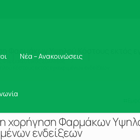
ση Φαρμάκων Υψηλού Κόστους εκτός ε
οι
Νέα – Ανακοινώσεις
ς Φαρμακευτικός Σύλλογος
ηλού Κόστους εκτός εγκεκριμένων ενδείξεων
ινωνία
Εμφά
τη χορήγηση Φαρμάκων Υψηλ
ιμένων ενδείξεων