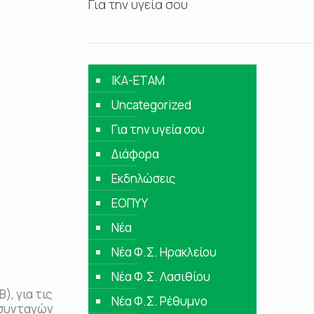
Για την υγεία σου
IKA-ETAM
Uncategorized
Για την υγεία σου
Διάφορα
Εκδηλώσεις
ΕΟΠΥΥ
Νέα
Νέα Φ.Σ. Ηρακλείου
Νέα Φ.Σ. Λασιθίου
), για τις
Νέα Φ.Σ. Ρέθυμνο
ς συνταγών