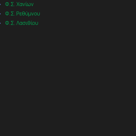
→
Φ.Σ. Χανίων
→
Φ.Σ. Ρεθύμνου
→
Φ.Σ. Λασιθίου