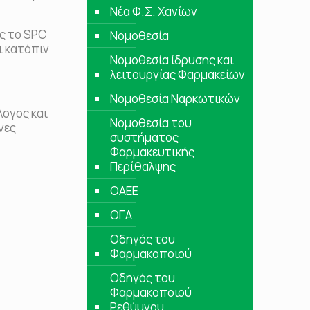
Νέα Φ.Σ. Χανίων
ς το SPC
Νομοθεσία
ι κατόπιν
Νομοθεσία ίδρυσης και
λειτουργίας Φαρμακείων
Νομοθεσία Ναρκωτικών
λογος και
Νομοθεσία του
ένες
συστήματος
Φαρμακευτικής
Περίθαλψης
ΟΑΕΕ
ΟΓΑ
Οδηγός του
Φαρμακοποιού
Οδηγός του
Φαρμακοποιού
Ρεθύμνου