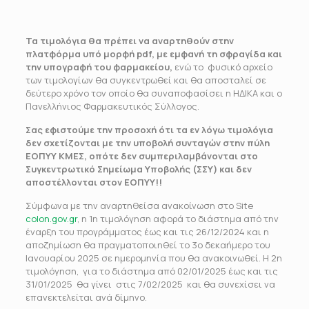
Τα τιμολόγια θα πρέπει να αναρτηθούν στην
πλατφόρμα υπό μορφή
pdf
, με εμφανή τη σφραγίδα και
την υπογραφή του φαρμακείου,
ενώ το φυσικό αρχείο
των τιμολογίων θα συγκεντρωθεί και θα αποσταλεί σε
δεύτερο χρόνο τον οποίο θα συναποφασίσει η ΗΔΙΚΑ και ο
Πανελλήνιος Φαρμακευτικός Σύλλογος.
Σας εφιστούμε την προσοχή ότι τα εν λόγω τιμολόγια
δεν σχετίζονται με την υποβολή συνταγών στην πύλη
ΕΟΠΥΥ ΚΜΕΣ, οπότε δεν συμπεριλαμβάνονται στο
Συγκεντρωτικό Σημείωμα Υποβολής (ΣΣΥ) και δεν
αποστέλλονται στον ΕΟΠΥΥ!!
Σύμφωνα με την αναρτηθείσα ανακοίνωση στο Site
colon.gov.gr
, η 1η τιμολόγηση αφορά το διάστημα από την
έναρξη του προγράμματος έως και τις 26/12/2024 και η
αποζημίωση θα πραγματοποιηθεί το 3ο δεκαήμερο του
Ιανουαρίου 2025 σε ημερομηνία που θα ανακοινωθεί. Η 2η
τιμολόγηση, για το διάστημα από 02/01/2025 έως και τις
31/01/2025 θα γίνει στις 7/02/2025 και θα συνεχίσει να
επανεκτελείται ανά δίμηνο.