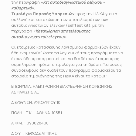
την περιγραφή
«Κιτ αυτοδιαγνωστικού ελέγχου –
καθαρτικά».
Τιμολόγιο Παροχής Υπηρεσιών
προς την ΗΔΙΚΑ για τη
συλλογή και καταχώριση των αποτελεσμάτων των
αυτοδιαγνωστικών ελέγχων (selftest kit), με την
περιγραφή
«Καταχώρηση αποτελέσματος
αυτοδιαγνωστικού ελέγχου».
Οι εταιρείες κατασκευής λογισμικού φαρμακείων έχουν
ήδη ενημερωθεί ώστε τα λογισμικά τους προγράμματα να
έχουν ήδη προσαρμοστεί και να διαθέτουν έτοιμα προς
συμπλήρωση πρότυπα τιμολόγια για τη δράση. Για όσους
συναδέλφους δεν διαθέτουν πρόγραμμα φαρμακείου τα
στοιχεία τιμολόγησης της ΗΔΙΚΑ είναι τα κάτωθι:
ΕΠΩΝΥΜΙΑ: ΗΛΕΚΤΡΟΝΙΚΗ ΔΙΑΚΥΒΕΡΝΗΣΗ ΚΟΙΝΩΝΙΚΗΣ
ΑΣΦΑΛΙΣΗΣ ΑΕ
ΔΙΕΥΘΥΝΣΗ: ΛΥΚΟΥΡΓΟΥ 10
ΠΟΛΗ – Τ.Κ. : ΑΘΗΝΑ 10551
Α.Φ.Μ. : 090028400
Δ.Ο.Υ. : ΚΕΦΟΔΕ ΑΤΤΙΚΗΣ