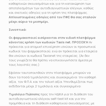
καθαρτικών σκευασμάτων και για τη καταχώρηση των
αποτελεσμάτων των αυτοδιαγνωστικών ελέγχων, καθώς
και σχετικές οδηγίες για τη χρήση της πλατφόρμας.
Απλουστευμένες οδηγίες από τον ΠΦΣ θα σας σταλούν
μέχρι αύριο το μεσημέρι.
Συνοπτικά:
Οι φαρμακοποιοί εισέρχονται στην ειδική πλατφόρμα
κάνοντας χρήση των κωδικών
Taxis
net
.
ΠΡΟΣΟΧΉ
Αν
πρόκειται για ατομική επιχείρηση ισχύουν οι προσωπικοί
κωδικοί του φαρμακοποιού, ενώ αν πρόκειται για εταιρεία
θα ισχύουν οι κωδικοί Taxisnet της εταιρείας. (Αν δεν
τους γνωρίζετε θα πρέπει να επικοινωνήσετε άμεσα με
τους λογιστές σας.)
Εφόσον ταυτοποιηθούν στην πλατφόρμα, μπορούν να
δουν τα ποσά τιμολόγησης και συγκεκριμένα: την καθαρή
αξία, τον Φ.Π.Α. και την τελική αξία. Υπενθυμίζεται πως
εκδίδονται μέχρι 2 τιμολόγια, και συγκεκριμένα:
Τιμολόγιο Πώλησης
προς την ΗΔΙΚΑ για τη διάθεση του
αυτοδιαγνωστικού ελέγχου self-test kit και για την
προμήθεια και τη διάθεση καθαρτικού σκευάσματος, με