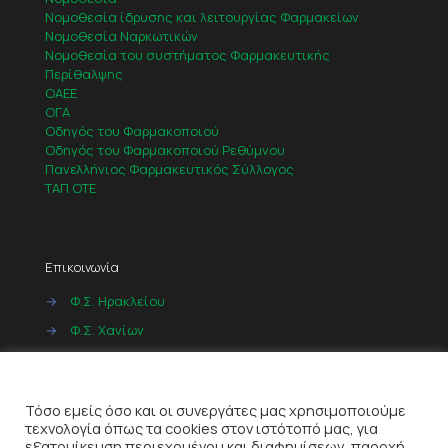
Νομοθεσία ίδρυσης και λειτουργίας Φαρμακείων
Νομοθεσία Ναρκωτικών
Νομοθεσία του συστήματος Φαρμακευτικής
Περίθαλψης
ΟΑΕΕ
ΟΓΑ
Οδηγός του Φαρμακοποιού
Οδηγός του Φαρμακοποιού Ρεθύμνου
Πανελλήνιος Φαρμακευτικός Σύλλογος
ΤΑΠ ΟΤΕ
Επικοινωνία
→
Φ.Σ. Ηρακλείου
→
Φ.Σ. Χανίων
→
Φ.Σ. Ρεθύμνου
Cookies
→
Φ.Σ. Λασιθίου
Τόσο εμείς όσο και οι συνεργάτες μας χρησιμοποιούμε
τεχνολογία όπως τα cookies στον ιστότοπό μας, για
εξατομίκευση περιεχομένου και διαφημίσεων, παροχή