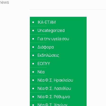
IKA-ETAM
Uncategorized
Για την υγεία σου
Διάφορα
Εκδηλώσεις
ΕΟΠΥΥ
Νέα
Νέα Φ.Σ. Ηρακλείου
Νέα Φ.Σ. Λασιθίου
Νέα Φ.Σ. Ρέθυμνο
Νέα Φ.Σ. Χανίων