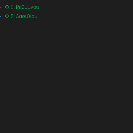
→
Φ.Σ. Ρεθύμνου
→
Φ.Σ. Λασιθίου