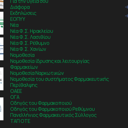
Για την υγεία σου
Διάφορα
Εκδηλώσεις
ΕΟΠΥΥ
Νέα
Νέα Φ.Σ. Ηρακλείου
Νέα Φ.Σ. Λασιθίου
Νέα Φ.Σ. Ρέθυμνο
Νέα Φ.Σ. Χανίων
Νομοθεσία
Νομοθεσία ίδρυσης και λειτουργίας
Φαρμακείων
Νομοθεσία Ναρκωτικών
Νομοθεσία του συστήματος Φαρμακευτικής
Περίθαλψης
ΟΑΕΕ
ΟΓΑ
Οδηγός του Φαρμακοποιού
Οδηγός του Φαρμακοποιού Ρεθύμνου
Πανελλήνιος Φαρμακευτικός Σύλλογος
ΤΑΠ ΟΤΕ