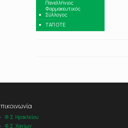
Πανελλήνιος
Φαρμακευτικός
Σύλλογος
ΤΑΠ ΟΤΕ
πικοινωνία
→
Φ.Σ. Ηρακλείου
→
Φ.Σ. Χανίων