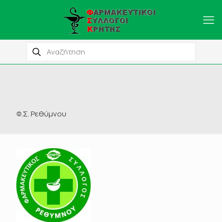
Φ.Σ. Ρεθύμνου