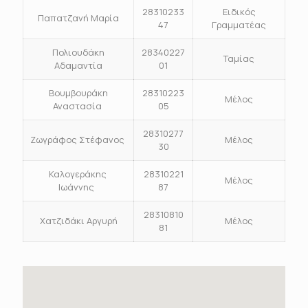
28310233
Ειδικός
Παπατζανή Μαρία
47
Γραμματέας
Πολιουδάκη
28340227
Ταμίας
Αδαμαντία
01
Βουμβουράκη
28310223
Μέλος
Αναστασία
05
28310277
Ζωγράφος Στέφανος
Μέλος
30
Καλογεράκης
28310221
Μέλος
Ιωάννης
87
28310810
Χατζιδάκι Αργυρή
Μέλος
81