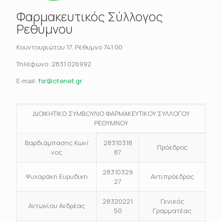
Φαρμακευτικός Σύλλογος
Ρεθύμνου
Κουντουριώτου 17, Ρέθυμνο 741 00
Τηλέφωνο:
2831 026992
E-mail:
fsr@otenet.gr
ΔΙΟΙΚΗΤΙΚΟ ΣΥΜΒΟΥΛΙΟ ΦΑΡΜΑΚΕΥΤΙΚΟΥ ΣΥΛΛΟΓΟΥ
ΡΕΘΥΜΝΟΥ
Βαρδιάμπασης Κων/
28310318
Πρόεδρος
νος
87
28310329
Ψυχαράκη Ευρυδίκη
Αντιπρόεδρος
27
28320221
Γενικός
Αντωνίου Ανδρέας
50
Γραμματέας